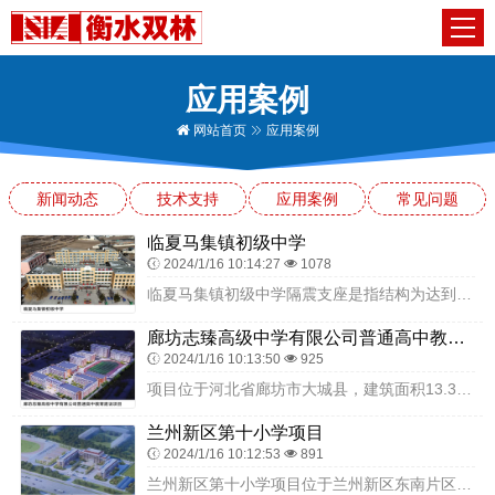
应用案例
网站首页
应用案例
新闻动态
技术支持
应用案例
常见问题
临夏马集镇初级中学
2024/1/16 10:14:27
1078
临夏马集镇初级中学隔震支座是指结构为达到隔震要求而设置的支承装置，是在上部结构与地基之间增加隔震层，安装橡胶隔震支座，起到与地面的软连接，通过这样的技术，可以把...
廊坊志臻高级中学有限公司普通高中教育建设项目
2024/1/16 10:13:50
925
项目位于河北省廊坊市大城县，建筑面积13.36万平方米，建设内容主要包括教学楼、宿舍楼、综合楼、食堂报告厅、操场、看台等。项目可提供6000余个高中学位，有助于...
兰州新区第十小学项目
2024/1/16 10:12:53
891
兰州新区第十小学项目位于兰州新区东南片区，建设用地42146.0 ㎡，划为两大功能区块，分别为教学区、运动区，建成后可满足48个教学班，2160名小学生教育需求...