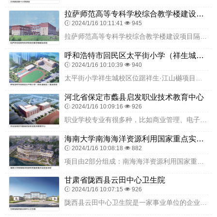
拉萨师范高等专科学校综合教学楼建设项目
2024/1/16 10:11:41
945
拉萨师范高等专科学校综合教学楼建设项目隔震支座是指结构为达到隔震要求而设置的支承装置，是在上部结构与地基之间增加隔震层，安装橡胶隔震支座，起到与地面的软连接，通...
呼和浩特市回民区太平街小学（祥生城校区）建设项目
2024/1/16 10:10:39
940
太平街小学祥生城校区位踞祥生·江山樾项目东侧，巴彦树贵街以北，阿拉善北路以西，总建面约11533.5㎡，容积率0.38，绿地率30.1%，配有教学楼、室内体育用...
河北省保定市蠡县启发职业技术教育中心
2024/1/16 10:09:16
926
职业学校专业有很多种，比如商业管理、电子商务、服装设计、美容美发、汽车维修等。想要选择适合自己的专业，首先要了解自己的兴趣爱好和能力。如果你对商业有兴趣，可以选...
海南大学南海海洋资源利用国家重点实验室项目
2024/1/16 10:08:18
882
项目由2部分组成：南海海洋资源利用国家重点实验室科研实验大楼和万宁海洋科学试验中心。南海海洋资源利用国家重点实验室科研实验大楼选址于海南大学海甸校区西北区域，东...
甘肃省陇西县云田中心卫生院
2024/1/16 10:07:15
926
陇西县云田中心卫生院是一家事业单位的企业,位于陇西县云田镇三十铺村下街社30号,目前处于开业状态,经营范围包括为人民身体健康提供医疗与预防保健服务。医疗,常见病...