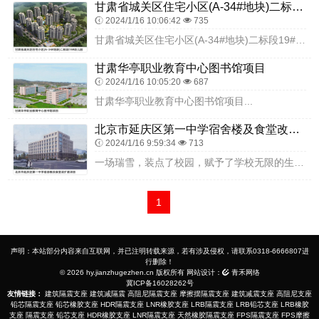
甘肃省城关区住宅小区(A-34#地块)二标段19#幼儿园
2024/1/16 10:06:42
735
甘肃省城关区住宅小区(A-34#地块)二标段19#幼儿园...
甘肃华亭职业教育中心图书馆项目
2024/1/16 10:05:20
687
甘肃华亭职业教育中心图书馆项目...
北京市延庆区第一中学宿舍楼及食堂改扩建项目
2024/1/16 9:59:34
713
一场瑞雪，装点了校园，赋予了学校无限的生机；红色的地毯，充满了喜庆，预示着新学期开门大吉。2023年2月12日上午，延庆一中宿舍楼及食堂改扩建工程开工奠基仪式隆...
1
声明：本站部分内容来自互联网，并已注明转载来源，若有涉及侵权，请联系0318-6666807进
行删除！
© 2026 hy.jianzhugezhen.cn 版权所有 网站设计：
青禾网络
冀ICP备16028262号
友情链接：
建筑隔震支座
建筑减隔震
高阻尼隔震支座
摩擦摆隔震支座
建筑减震支座
高阻尼支座
铅芯隔震支座
铅芯橡胶支座
HDR隔震支座
LNR橡胶支座
LRB隔震支座
LRB铅芯支座
LRB橡胶
支座
隔震支座
铅芯支座
HDR橡胶支座
LNR隔震支座
天然橡胶隔震支座
FPS隔震支座
FPS摩擦