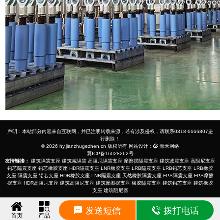
声明：本站部分内容来自互联网，并已注明转载来源，若有涉及侵权，请联系0318-6666807进
行删除！
© 2026 hy.jianzhugezhen.cn 版权所有 网站设计：
青禾网络
冀ICP备16028262号
友情链接：
建筑隔震支座
建筑减隔震
高阻尼隔震支座
摩擦摆隔震支座
建筑减震支座
高阻尼支座
铅芯隔震支座
铅芯橡胶支座
HDR隔震支座
LNR橡胶支座
LRB隔震支座
LRB铅芯支座
LRB橡胶
支座
隔震支座
铅芯支座
HDR橡胶支座
LNR隔震支座
天然橡胶隔震支座
FPS隔震支座
FPS摩擦
摆支座
HDR高阻尼支座
建筑高阻尼支座
建筑摩擦摆支座
橡胶隔震支座
建筑铅芯支座
建筑橡胶
支座
建筑阻尼器
发送短信
拨打电话
首页
产品