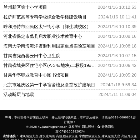
兰州新区第十小学项目
2024/1/16 10:12:53
拉萨师范高等专科学校综合教学楼建设项目
2024/1/16 10:11:41
呼和浩特市回民区太平街小学（祥生城校区）建设项目
2024/1/16 10:10:39
河北省保定市蠡县启发职业技术教育中心
2024/1/16 10:09:16
海南大学南海海洋资源利用国家重点实验室项目
2024/1/16 10:08:18
甘肃省陇西县云田中心卫生院
2024/1/16 10:07:15
甘肃省城关区住宅小区(A-34#地块)二标段19#幼儿园
2024/1/16 10:06:42
甘肃华亭职业教育中心图书馆项目
2024/1/16 10:05:20
北京市延庆区第一中学宿舍楼及食堂改扩建项目
2024/1/16 9:59:34
活动断层与地震
2024/1/11 11:09:04
声明：本站部分内容来自互联网，并已注明转载来源，若有涉及侵权，请联系0318-6666807进
行删除！
© 2026 hy.jianzhugezhen.cn 版权所有 网站设计：
青禾网络
冀ICP备16028262号
友情链接：
建筑隔震支座
建筑减隔震
高阻尼隔震支座
摩擦摆隔震支座
建筑减震支座
高阻尼支座