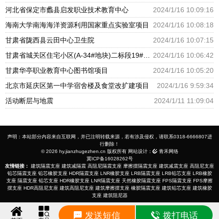
河北省保定市蠡县启发职业技术教育中心
2024/1/16 10:09:16
海南大学南海海洋资源利用国家重点实验室项目
2024/1/16 10:08:18
甘肃省陇西县云田中心卫生院
2024/1/16 10:07:15
甘肃省城关区住宅小区(A-34#地块)二标段19#幼儿园
2024/1/16 10:06:42
甘肃华亭职业教育中心图书馆项目
2024/1/16 10:05:20
北京市延庆区第一中学宿舍楼及食堂改扩建项目
2024/1/16 9:59:34
活动断层与地震
2024/1/11 11:09:04
声明：本站部分内容来自互联网，并已注明转载来源，若有涉及侵权，请联系0318-6666807进
行删除！
© 2026 hy.jianzhugezhen.cn 版权所有 网站设计：
青禾网络
冀ICP备16028262号
友情链接：
建筑隔震支座
建筑减隔震
高阻尼隔震支座
摩擦摆隔震支座
建筑减震支座
高阻尼支座
铅芯隔震支座
铅芯橡胶支座
HDR隔震支座
LNR橡胶支座
LRB隔震支座
LRB铅芯支座
LRB橡胶
支座
隔震支座
铅芯支座
HDR橡胶支座
LNR隔震支座
天然橡胶隔震支座
FPS隔震支座
FPS摩擦
摆支座
HDR高阻尼支座
建筑高阻尼支座
建筑摩擦摆支座
橡胶隔震支座
建筑铅芯支座
建筑橡胶
支座
建筑阻尼器
发送短信
拨打电话