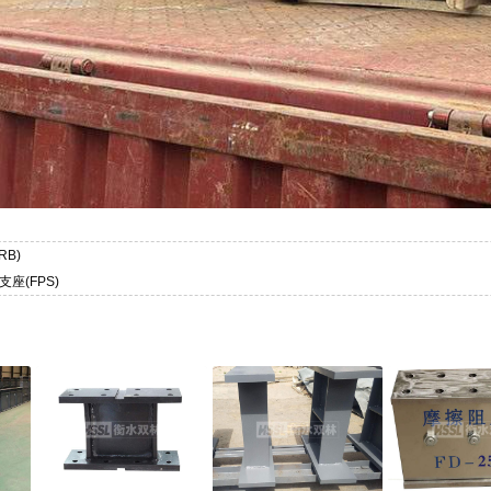
RB)
座(FPS)