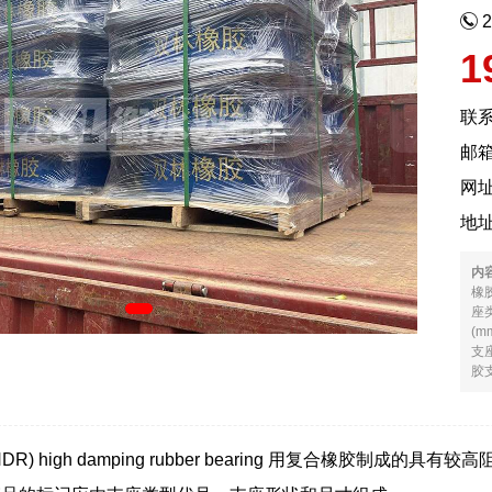
1
联
邮箱
网
地
内
橡
座
(
支
胶支
) high damping rubber bearing 用复合橡胶制成的具