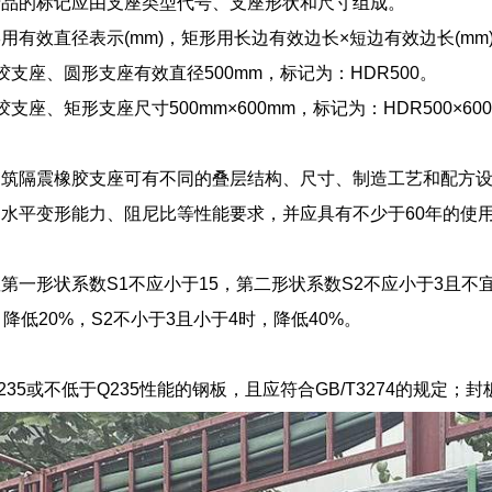
产品的标记应由支座类型代号、支座形状和尺寸组成。
用有效直径表示(mm)，矩形用长边有效边长×短边有效边长(mm)
胶支座、圆形支座有效直径500mm，标记为：HDR500。
支座、矩形支座尺寸500mm×600mm，标记为：HDR500×60
建筑隔震橡胶支座可有不同的叠层结构、尺寸、制造工艺和配方
水平变形能力、阻尼比等性能要求，并应具有不少于60年的使
第一形状系数S1不应小于15，第二形状系数S2不应小于3且不宜
降低20%，S2不小于3且小于4时，降低40%。
35或不低于Q235性能的钢板，且应符合GB/T3274的规定；封板