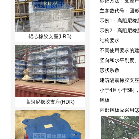
标记方法：支座
主参数代号：圆形
示例1：高阻尼橡
示例2：高阻尼橡胶
铅芯橡胶支座(LRB)
结构要求
不同使用要求的
竖向和水平刚度、
形状系数
建筑隔震橡胶支座
小于4且小于5时，
钢板
高阻尼橡胶支座(HDR)
内部钢板应采用Q2