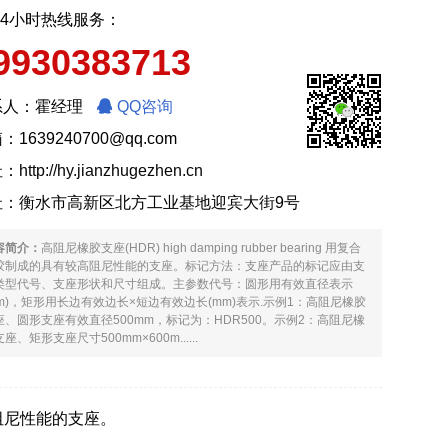
24小时热线服务：
9930383713
系人：霍经理
QQ咨询
：1639240700@qq.com
址：
http://hy.jianzhugezhen.cn
址：衡水市高新区北方工业基地迎宾大街9号
容简介：
高阻尼橡胶支座(HDR) high damping rubber bearing 用复合
胶制成的具有较高阻尼性能的支座。标记方法：支座产品的标记应由支
类型代号、支座形状和尺寸组成。主参数代号：圆形用有效直径表示
mm)，矩形用长边有效边长×短边有效边长(mm)表示.示例1：高阻尼橡胶
座、圆形支座有效直径500mm，标记为：HDR500。示例2：高阻尼橡
座、矩形支座尺寸500mm×600m......
有较高阻尼性能的支座。