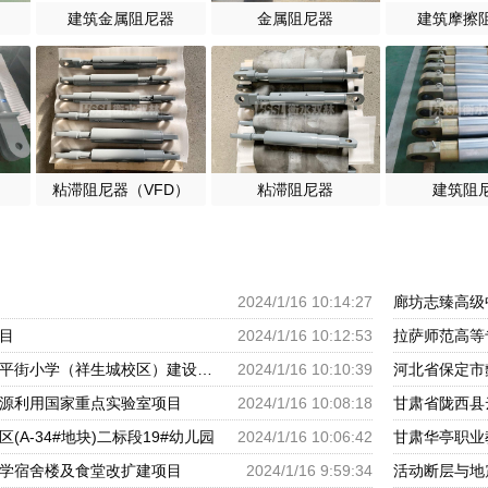
建筑金属阻尼器
金属阻尼器
建筑摩擦
粘滞阻尼器（VFD）
粘滞阻尼器
建筑阻
2024/1/16 10:14:27
廊坊志臻高级
目
2024/1/16 10:12:53
拉萨师范高等
呼和浩特市回民区太平街小学（祥生城校区）建设项目
2024/1/16 10:10:39
河北省保定市
源利用国家重点实验室项目
2024/1/16 10:08:18
甘肃省陇西县
(A-34#地块)二标段19#幼儿园
2024/1/16 10:06:42
甘肃华亭职业
学宿舍楼及食堂改扩建项目
2024/1/16 9:59:34
活动断层与地