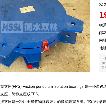
1
联
邮箱
网
地
内
b
能量
座(FPS) Friction pendulum isolation beari
支座，简称支座或FPS。
擦摆支座是一种用于建筑物抗震设计的摆式隔震系统。它由桥梁