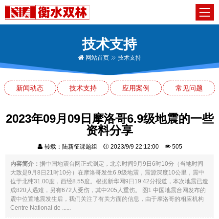
技术支持
网站首页
技术支持
新闻动态
技术支持
应用案例
常见问题
2023年09月09日摩洛哥6.9级地震的一些
资料分享
转载：陆新征课题组
2023/9/9 22:12:00
505
内容简介：
据中国地震台网正式测定，北京时间9月9日6时10分（当地时间
大致是9月8日21时10分）在摩洛哥发生6.9级地震，震源深度10公里，震中
位于北纬31.00度，西经8.55度。根据新华网9日19:42分报道，本次地震已造
成820人遇难，另有672人受伤，其中205人重伤。 图1 中国地震台网发布的
震中位置地震发生后，我们关注了有关方面的信息，由于摩洛哥的相应机构
Centre National de ......